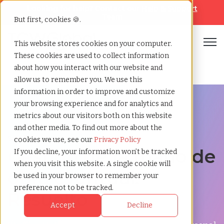
Looking for help? Contact our
Help & Support
Team
But first, cookies 🍪.
Open
This website stores cookies on your computer.
These cookies are used to collect information
Home
»
Es
»
Staffingnation
about how you interact with our website and
allow us to remember you. We use this
information in order to improve and customize
your browsing experience and for analytics and
metrics about our visitors both on this website
and other media. To find out more about the
StaffingNation 3.0
cookies we use, see our
Privacy Policy
Gestión de la mano de
If you decline, your information won’t be tracked
when you visit this website. A single cookie will
obra eventual:
be used in your browser to remember your
preference not to be tracked.
Resuelto
Accept
Decline