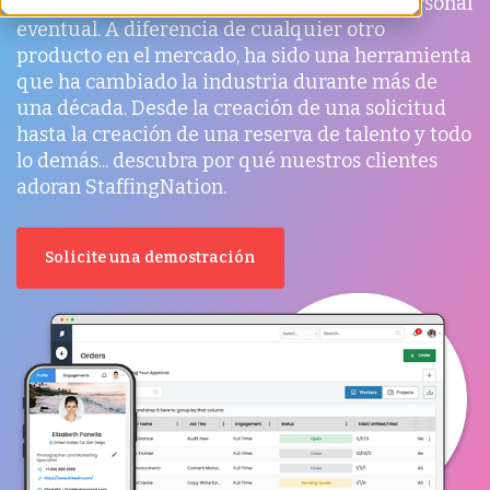
StaffingNation es nuestra plataforma de personal
eventual. A diferencia de cualquier otro
producto en el mercado, ha sido una herramienta
que ha cambiado la industria durante más de
una década. Desde la creación de una solicitud
hasta la creación de una reserva de talento y todo
lo demás... descubra por qué nuestros clientes
adoran StaffingNation.
Solicite una demostración