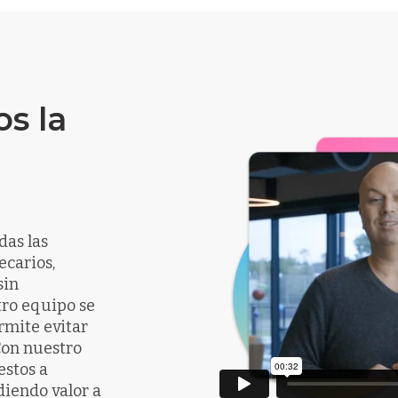
os la
das las
ecarios,
sin
ro equipo se
ermite evitar
Con nuestro
estos a
diendo valor a