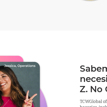
Sabem
necesi
Z. No 
TCWGlobal ofr