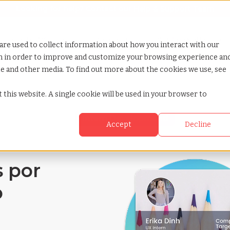
Looking for help? Contact our
Help & Support Team
how submenu for Porqué TCWGlobal
orqué TCWGlobal
Show submenu for Servicios
Show submenu for Recursos
Recursos
Show submenu for 
StaffingNation
are used to collect information about how you interact with our
on in order to improve and customize your browsing experience an
ite and other media. To find out more about the cookies we use, see
 this website. A single cookie will be used in your browser to
Accept
Decline
 por
o