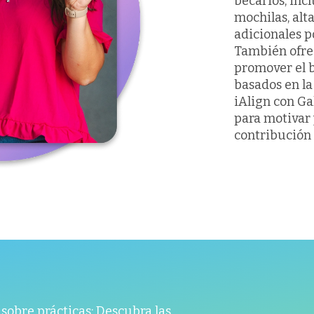
becarios, in
mochilas, alt
adicionales p
También ofre
promover el b
basados en la
iAlign con Ga
para motivar 
contribución 
sobre prácticas: Descubra las