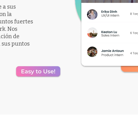
 a sus
on la
untos fuertes
rk. Nos
ación de
n sus puntos