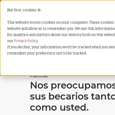
But first, cookies 🍪.
Servicios
S
P
This website stores cookies on your computer. These cookies 
website and allow us to remember you. We use this informati
for analytics and metrics about our visitors both on this webs
Home
»
Es
»
Internship
our
Privacy Policy
If you decline, your information won’t be tracked when you visit
remember your preference not to be tracked.
Prácticas
Nos preocupamos
sus becarios tant
como usted.