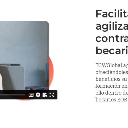
Facili
agiliz
contr
becar
TCWGlobal agi
ofreciéndoles
beneficios su
formación en 
ello dentro 
becarios EOR 